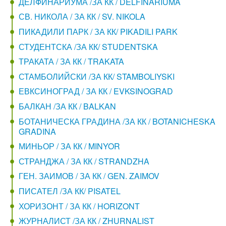
ДЕЛФИНАРИУМА /ЗА КК / DELFINARIUMA
СВ. НИКОЛА / ЗА КК / SV. NIKOLA
ПИКАДИЛИ ПАРК / ЗА КК/ PIKADILI PARK
СТУДЕНТСКА /ЗА КК/ STUDENTSKA
ТРАКАТА / ЗА КК / TRAKATA
СТАМБОЛИЙСКИ /ЗА КК/ STAMBOLIYSKI
ЕВКСИНОГРАД / ЗА КК / EVKSINOGRAD
БАЛКАН /ЗА КК / BALKAN
БОТАНИЧЕСКА ГРАДИНА /ЗА КК / BOTANICHESKA
GRADINA
МИНЬОР / ЗА КК / MINYOR
СТРАНДЖА / ЗА КК / STRANDZHA
ГЕН. ЗАИМОВ / ЗА КК / GEN. ZAIMOV
ПИСАТЕЛ /ЗА КК/ PISATEL
ХОРИЗОНТ / ЗА КК / HORIZONT
ЖУРНАЛИСТ /ЗА КК / ZHURNALIST