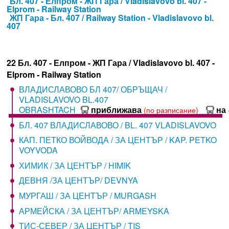
Бл. 407 - Елпром - ЖП Гара / Vladislavovo bl. 407 -
Elprom - Railway Station
ЖП Гара - Бл. 407 / Railway Station - Vladislavovo bl.
407
22 Бл. 407 - Елпром - ЖП Гара / Vladislavovo bl. 407 -
Elprom - Railway Station
ВЛАДИСЛАВОВО БЛ 407/ ОБРЪЩАЧ /
VLADISLAVOVO BL.407
OBRASHTACH
приближава
на 
(по разписание)
БЛ. 407 ВЛАДИСЛАВОВО / BL. 407 VLADISLAVOVO
КАП. ПЕТКО ВОЙВОДА / ЗА ЦЕНТЪР / KAP. PETKO
VOYVODA
ХИМИК / ЗА ЦЕНТЪР / HIMIK
ДЕВНЯ /ЗА ЦЕНТЪР/ DEVNYA
МУРГАШ / ЗА ЦЕНТЪР / MURGASH
АРМЕЙСКА / ЗА ЦЕНТЪР/ ARMEYSKA
ТИС-СЕВЕР / ЗА ЦЕНТЪР / TIS