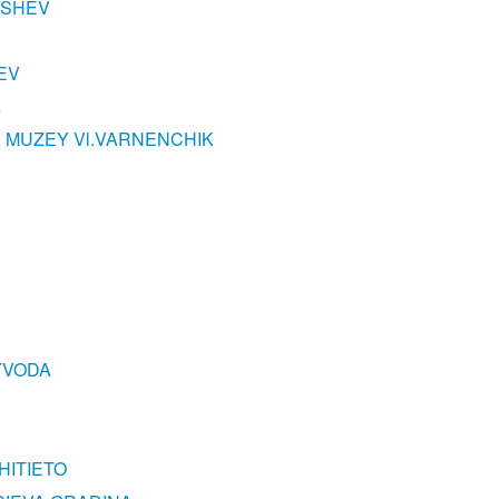
ESHEV
EV
A
K MUZEY Vl.VARNENCHIK
YVODA
HITIETO