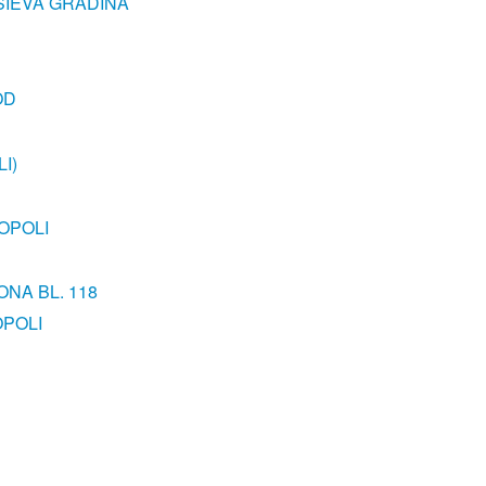
SIEVA GRADINA
OD
I)
OPOLI
ONA BL. 118
OPOLI