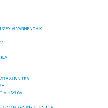
MUZEY Vl.VARNENCHIK
EV
SHEV
ITE SLIVNITSA
RA
O MIHAYLOV
ТЪР / OKRAZHNA BOLNITSA