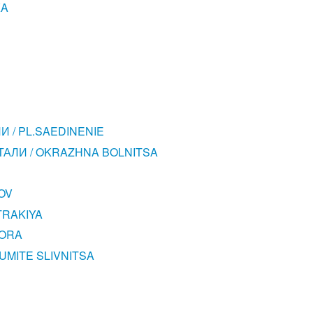
KA
 / PL.SAEDINENIE
АЛИ / OKRAZHNA BOLNITSA
OV
TRAKIYA
TORA
UMITE SLIVNITSA