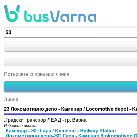
Потърсете спирка или линия.
Потърсете спирка или линия.
Линия:
23 Локомотивно депо - Каменар / Locomotive depot - 
„Градски транспорт” ЕАД - гр. Варна
Изберете посока:
Каменар - ЖП Гара / Kamenar - Railway Station
Локомотивно депо-ЖП Гара - Каменар /Lokomotivno Dep