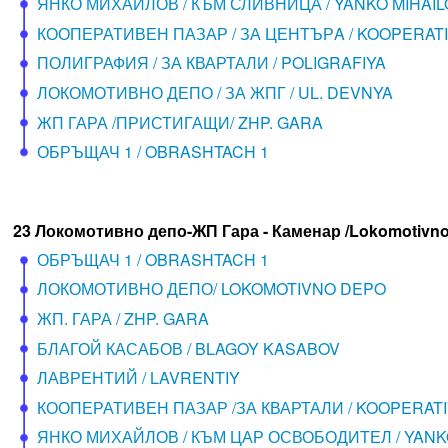
ЯНКО МИХАЙЛОВ / КЪМ СЛИВНИЦА / YANKO MIHAIL
КООПЕРАТИВЕН ПАЗАР / ЗА ЦЕНТЪРA / KOOPERAT
ПОЛИГРАФИЯ / ЗА КВАРТАЛИ / POLIGRAFIYA
ЛОКОМОТИВНО ДЕПО / ЗА ЖПГ / UL. DEVNYA
ЖП ГАРА /ПРИСТИГАЩИ/ ZHP. GARA
ОБРЪЩАЧ 1 / OBRASHTACH 1
23 Локомотивно депо-ЖП Гара - Каменар /Lokomotivno D
ОБРЪЩАЧ 1 / OBRASHTACH 1
ЛОКОМОТИВНО ДЕПО/ LOKOMOTIVNO DEPO
ЖП. ГАРА / ZHP. GARA
БЛАГОЙ КАСАБОВ / BLAGOY KASABOV
ЛАВРЕНТИЙ / LAVRENTIY
КООПЕРАТИВЕН ПАЗАР /ЗА КВАРТАЛИ / KOOPERAT
ЯНКО МИХАЙЛОВ / КЪМ ЦАР ОСВОБОДИТЕЛ / YANK