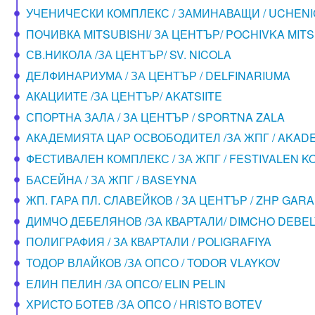
УЧЕНИЧЕСКИ КОМПЛЕКС / ЗАМИНАВАЩИ / UCHENI
ПОЧИВКА MITSUBISHI/ ЗА ЦЕНТЪР/ POCHIVKA MITS
СВ.НИКОЛА /ЗА ЦЕНТЪР/ SV. NICOLA
ДЕЛФИНАРИУМА / ЗА ЦЕНТЪР / DELFINARIUMA
АКАЦИИТЕ /ЗА ЦЕНТЪР/ AKATSIITE
СПОРТНА ЗАЛА / ЗА ЦЕНТЪР / SPORTNA ZALA
АКАДЕМИЯТА ЦАР ОСВОБОДИТЕЛ /ЗА ЖПГ / AKADE
ФЕСТИВАЛЕН КОМПЛЕКС / ЗА ЖПГ / FESTIVALEN 
БАСЕЙНА / ЗА ЖПГ / BASEYNA
ЖП. ГАРА ПЛ. СЛАВЕЙКОВ / ЗА ЦЕНТЪР / ZHP GARA
ДИМЧО ДЕБЕЛЯНОВ /ЗА КВАРТАЛИ/ DIMCHO DEBE
ПОЛИГРАФИЯ / ЗА КВАРТАЛИ / POLIGRAFIYA
ТОДОР ВЛАЙКОВ /ЗА ОПСО / TODOR VLAYKOV
ЕЛИН ПЕЛИН /ЗА ОПСО/ ELIN PELIN
ХРИСТО БОТЕВ /ЗА ОПСО / HRISTO BOTEV