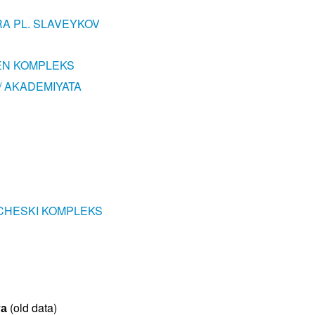
RA PL. SLAVEYKOV
EN KOMPLEKS
/ AKADEMIYATA
CHESKI KOMPLEKS
та
(old data)