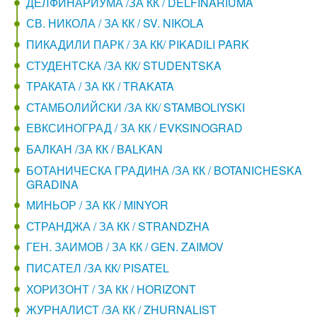
ДЕЛФИНАРИУМА /ЗА КК / DELFINARIUMA
СВ. НИКОЛА / ЗА КК / SV. NIKOLA
ПИКАДИЛИ ПАРК / ЗА КК/ PIKADILI PARK
СТУДЕНТСКА /ЗА КК/ STUDENTSKA
ТРАКАТА / ЗА КК / TRAKATA
СТАМБОЛИЙСКИ /ЗА КК/ STAMBOLIYSKI
ЕВКСИНОГРАД / ЗА КК / EVKSINOGRAD
БАЛКАН /ЗА КК / BALKAN
БОТАНИЧЕСКА ГРАДИНА /ЗА КК / BOTANICHESKA
GRADINA
МИНЬОР / ЗА КК / MINYOR
СТРАНДЖА / ЗА КК / STRANDZHA
ГЕН. ЗАИМОВ / ЗА КК / GEN. ZAIMOV
ПИСАТЕЛ /ЗА КК/ PISATEL
ХОРИЗОНТ / ЗА КК / HORIZONT
ЖУРНАЛИСТ /ЗА КК / ZHURNALIST