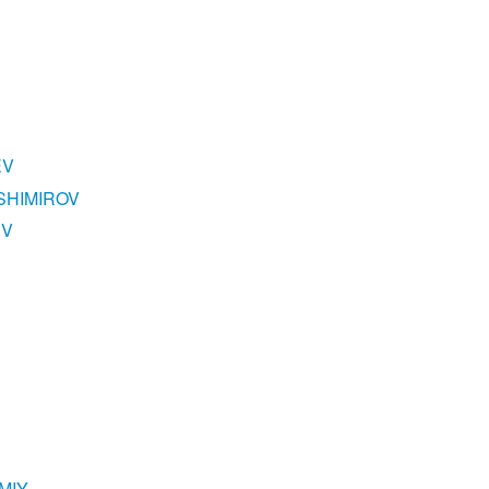
EV
SHIMIROV
EV
MIY