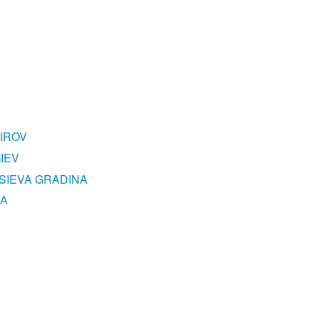
IROV
IEV
YSIEVA GRADINA
NA