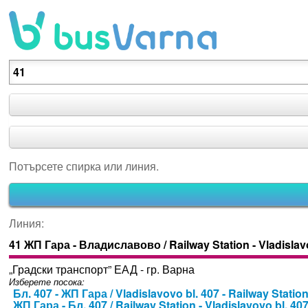
Потърсете спирка или линия.
Потърсете спирка или линия.
Линия:
41 ЖП Гара - Владиславово / Railway Station - Vladisla
„Градски транспорт” ЕАД - гр. Варна
Изберете посока:
Бл. 407 - ЖП Гара / Vladislavovo bl. 407 - Railway Statio
ЖП Гара - Бл. 407 / Railway Station - Vladislavovo bl. 40