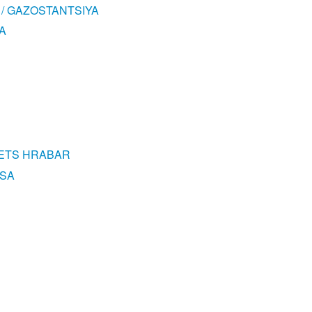
/ GAZOSTANTSIYA
A
ZETS HRABAR
TSA