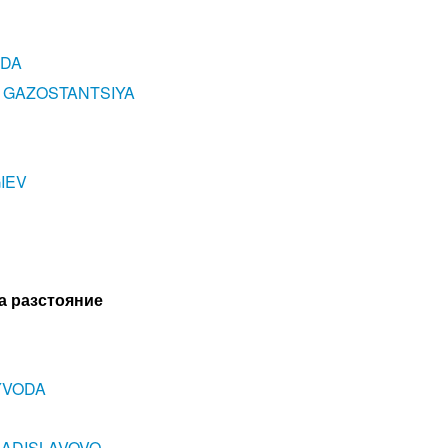
EDA
 GAZOSTANTSIYA
IEV
ка разстояние
YVODA
VLADISLAVOVO