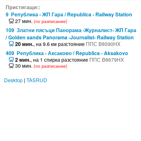
Пристигащи::
9 Република - ЖП Гара / Republica - Railway Station
27 мин.
(по разписание)
109 Златни пясъци Панорама -Журналист- ЖП Гара
/ Golden sands Panorama -Journalist- Railway Station
20 мин.
, на 9.6 км разстояние
ППС B8590HX
409 Република - Аксаково / Republica - Aksakovo
2 мин.
, на 1 спирка разстояние
ППС B8679HX
30 мин.
(по разписание)
Desktop
|
TASRUD