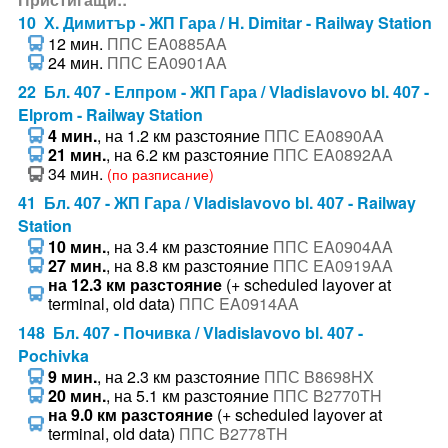
10 Х. Димитър - ЖП Гара / H. Dimitar - Railway Station
12 мин.
ППС EA0885AA
24 мин.
ППС EA0901AA
22 Бл. 407 - Елпром - ЖП Гара / Vladislavovo bl. 407 -
Elprom - Railway Station
4 мин.
, на 1.2 км разстояние
ППС EA0890AA
21 мин.
, на 6.2 км разстояние
ППС EA0892AA
34 мин.
(по разписание)
41 Бл. 407 - ЖП Гара / Vladislavovo bl. 407 - Railway
Station
10 мин.
, на 3.4 км разстояние
ППС EA0904AA
27 мин.
, на 8.8 км разстояние
ППС EA0919AA
на 12.3 км разстояние
(+ scheduled layover at
terminal, old data)
ППС EA0914AA
148 Бл. 407 - Почивка / Vladislavovo bl. 407 -
Pochivka
9 мин.
, на 2.3 км разстояние
ППС B8698HX
20 мин.
, на 5.1 км разстояние
ППС B2770TH
на 9.0 км разстояние
(+ scheduled layover at
terminal, old data)
ППС B2778TH