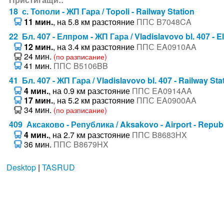
18 с. Тополи - ЖП Гара / Topoli - Railway Station
11 мин.
, на 5.8 км разстояние
ППС B7048CA
22 Бл. 407 - Елпром - ЖП Гара / Vladislavovo bl. 407 - E
12 мин.
, на 3.4 км разстояние
ППС EA0910AA
24 мин.
(по разписание)
41 мин.
ППС B5106BB
41 Бл. 407 - ЖП Гара / Vladislavovo bl. 407 - Railway Sta
4 мин.
, на 0.9 км разстояние
ППС EA0914AA
17 мин.
, на 5.2 км разстояние
ППС EA0900AA
34 мин.
(по разписание)
409 Аксаково - Република / Aksakovo - Airport - Repub
4 мин.
, на 2.7 км разстояние
ППС B8683HX
36 мин.
ППС B8679HX
Desktop
|
TASRUD