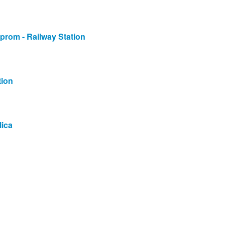
lprom - Railway Station
tion
lica