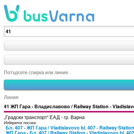
Потърсете спирка или линия.
Потърсете спирка или линия.
Линия:
41 ЖП Гара - Владиславово / Railway Station - Vladisla
„Градски транспорт” ЕАД - гр. Варна
Изберете посока:
Бл. 407 - ЖП Гара / Vladislavovo bl. 407 - Railway Statio
ЖП Гара - Бл. 407 / Railway Station - Vladislavovo bl. 40