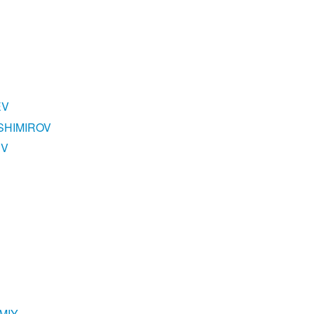
EV
SHIMIROV
EV
MIY