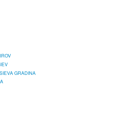
IROV
IEV
YSIEVA GRADINA
NA