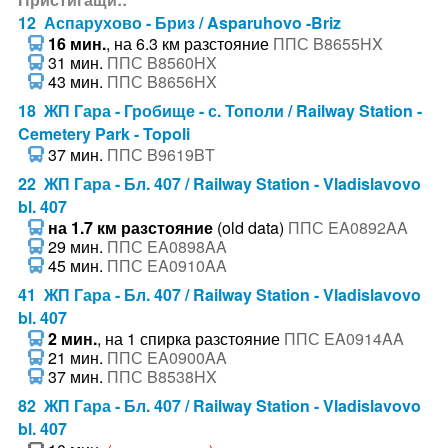
12 Аспарухово - Бриз / Asparuhovo -Briz
16 мин.
, на 6.3 км разстояние
ППС B8655HX
31 мин.
ППС B8560HX
43 мин.
ППС B8656HX
18 ЖП Гара - Гробище - с. Тополи / Railway Station -
Cemetery Park - Topoli
37 мин.
ППС B9619BT
22 ЖП Гара - Бл. 407 / Railway Station - Vladislavovo
bl. 407
на 1.7 км разстояние
(old data)
ППС EA0892AA
29 мин.
ППС EA0898AA
45 мин.
ППС EA0910AA
41 ЖП Гара - Бл. 407 / Railway Station - Vladislavovo
bl. 407
2 мин.
, на 1 спирка разстояние
ППС EA0914AA
21 мин.
ППС EA0900AA
37 мин.
ППС B8538HX
82 ЖП Гара - Бл. 407 / Railway Station - Vladislavovo
bl. 407