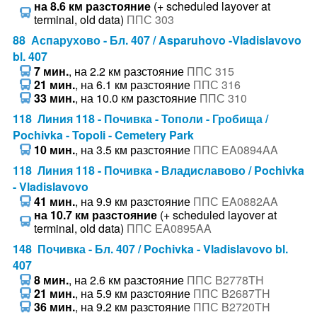
на 8.6 км разстояние
(+ scheduled layover at
terminal, old data)
ППС 303
88 Аспарухово - Бл. 407 / Asparuhovo -Vladislavovo
bl. 407
7 мин.
, на 2.2 км разстояние
ППС 315
21 мин.
, на 6.1 км разстояние
ППС 316
33 мин.
, на 10.0 км разстояние
ППС 310
118 Линия 118 - Почивка - Тополи - Гробища /
Pochivka - Topoli - Cemetery Park
10 мин.
, на 3.5 км разстояние
ППС EA0894AA
118 Линия 118 - Почивка - Владиславово / Pochivka
- Vladislavovo
41 мин.
, на 9.9 км разстояние
ППС EA0882AA
на 10.7 км разстояние
(+ scheduled layover at
terminal, old data)
ППС EA0895AA
148 Почивка - Бл. 407 / Pochivka - Vladislavovo bl.
407
8 мин.
, на 2.6 км разстояние
ППС B2778TH
21 мин.
, на 5.9 км разстояние
ППС B2687TH
36 мин.
, на 9.2 км разстояние
ППС B2720TH