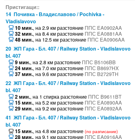
Пристигащи::
14 Почивка - Владиславово / Pochivka -
Vladislavovo
10 мин.
, на 2.9 км разстояние
ППС EA0902AA
32 мин.
, на 8.4 км разстояние
ППС EA0881AA
48 мин.
, на 12.5 км разстояние
ППС EA0906AA
20 ЖП Гара - Бл. 407 / Railway Station - Vladislavovo
bl. 407
9 мин.
, на 2.8 км разстояние
ППС B5106BB
24 мин.
, на 7.0 км разстояние
ППС B8697HX
37 мин.
, на 9.6 км разстояние
ППС B2729TH
22 ЖП Гара - Бл. 407 / Railway Station - Vladislavovo
bl. 407
2 мин.
, на 1 спирка разстояние
ППС B9611BT
15 мин.
, на 5.2 км разстояние
ППС EA0890AA
29 мин.
, на 9.2 км разстояние
ППС EA0892AA
41 ЖП Гара - Бл. 407 / Railway Station - Vladislavovo
bl. 407
15 мин.
, на 4.8 км разстояние
(по разписание)
28 мин.
, на 9.1 км разстояние
ППС EA0916AA