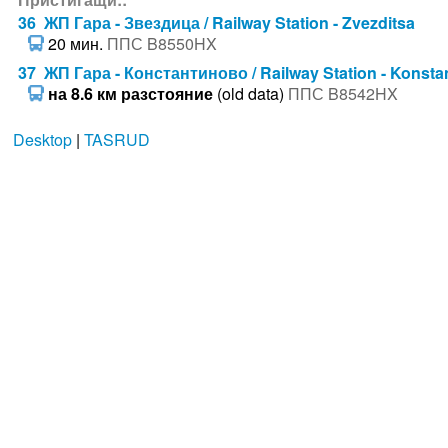
36 ЖП Гара - Звездица / Railway Station - Zvezditsa
20 мин.
ППС B8550HX
37 ЖП Гара - Константиново / Railway Station - Konsta
на 8.6 км разстояние
(old data)
ППС B8542HX
Desktop
|
TASRUD