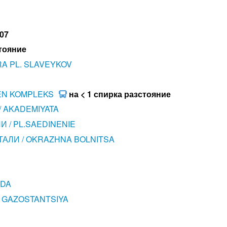
407
стояние
RA PL. SLAVEYKOV
EN KOMPLEKS
на < 1 спирка разстояние
/ AKADEMIYATA
 / PL.SAEDINENIE
АЛИ / OKRAZHNA BOLNITSA
EDA
 GAZOSTANTSIYA