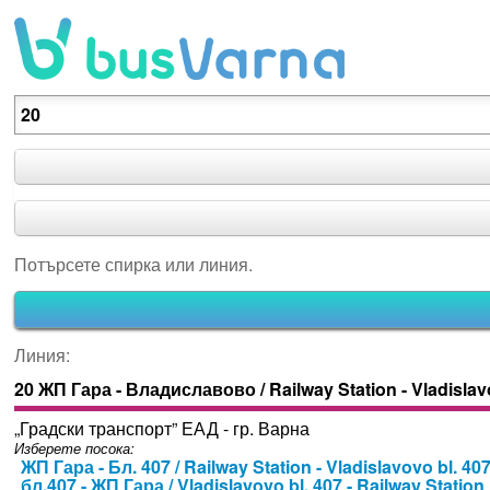
Потърсете спирка или линия.
Потърсете спирка или линия.
Линия:
20 ЖП Гара - Владиславово / Railway Station - Vladisla
„Градски транспорт” ЕАД - гр. Варна
Изберете посока:
ЖП Гара - Бл. 407 / Railway Station - Vladislavovo bl. 40
бл.407 - ЖП Гара / Vladislavovo bl. 407 - Railway Station