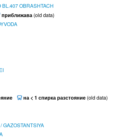
O BL.407 OBRASHTACH
приближава
(old data)
VOYVODA
EI
ояние
на < 1 спирка разстояние
(old data)
/ GAZOSTANTSIYA
A