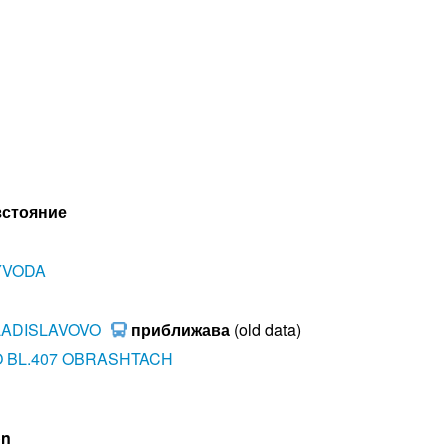
зстояние
YVODA
VLADISLAVOVO
приближава
(old data)
O BL.407 OBRASHTACH
on