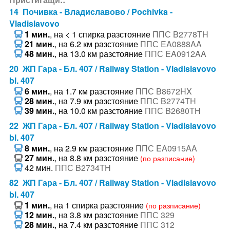
14 Почивка - Владиславово / Pochivka -
Vladislavovo
1 мин.
, на < 1 спирка разстояние
ППС B2778TH
21 мин.
, на 6.2 км разстояние
ППС EA0888AA
48 мин.
, на 13.0 км разстояние
ППС EA0912AA
20 ЖП Гара - Бл. 407 / Railway Station - Vladislavovo
bl. 407
6 мин.
, на 1.7 км разстояние
ППС B8672HX
28 мин.
, на 7.9 км разстояние
ППС B2774TH
39 мин.
, на 10.0 км разстояние
ППС B2680TH
22 ЖП Гара - Бл. 407 / Railway Station - Vladislavovo
bl. 407
8 мин.
, на 2.9 км разстояние
ППС EA0915AA
27 мин.
, на 8.8 км разстояние
(по разписание)
42 мин.
ППС B2734TH
82 ЖП Гара - Бл. 407 / Railway Station - Vladislavovo
bl. 407
1 мин.
, на 1 спирка разстояние
(по разписание)
12 мин.
, на 3.8 км разстояние
ППС 329
28 мин.
, на 7.4 км разстояние
ППС 312