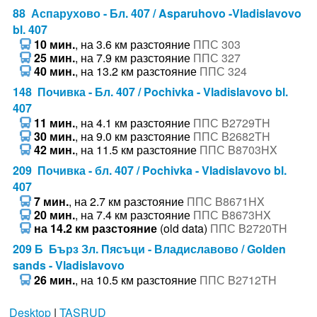
88 Аспарухово - Бл. 407 / Asparuhovo -Vladislavovo
bl. 407
10 мин.
, на 3.6 км разстояние
ППС 303
25 мин.
, на 7.9 км разстояние
ППС 327
40 мин.
, на 13.2 км разстояние
ППС 324
148 Почивка - Бл. 407 / Pochivka - Vladislavovo bl.
407
11 мин.
, на 4.1 км разстояние
ППС B2729TH
30 мин.
, на 9.0 км разстояние
ППС B2682TH
42 мин.
, на 11.5 км разстояние
ППС B8703HX
209 Почивка - бл. 407 / Pochivka - Vladislavovo bl.
407
7 мин.
, на 2.7 км разстояние
ППС B8671HX
20 мин.
, на 7.4 км разстояние
ППС B8673HX
на 14.2 км разстояние
(old data)
ППС B2720TH
209 Б Бърз Зл. Пясъци - Владиславово / Golden
sands - Vladislavovo
26 мин.
, на 10.5 км разстояние
ППС B2712TH
Desktop
|
TASRUD