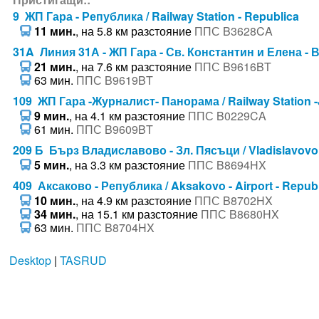
9 ЖП Гара - Република / Railway Station - Republica
11 мин.
, на 5.8 км разстояние
ППС B3628CA
31A Линия 31А - ЖП Гара - Св. Константин и Елена - Вини
21 мин.
, на 7.6 км разстояние
ППС B9616BT
63 мин.
ППС B9619BT
109 ЖП Гара -Журналист- Панорама / Railway Station -
9 мин.
, на 4.1 км разстояние
ППС B0229CA
61 мин.
ППС B9609BT
209 Б Бърз Владиславово - Зл. Пясъци / Vladislavovo
5 мин.
, на 3.3 км разстояние
ППС B8694HX
409 Аксаково - Република / Aksakovo - Airport - Repub
10 мин.
, на 4.9 км разстояние
ППС B8702HX
34 мин.
, на 15.1 км разстояние
ППС B8680HX
63 мин.
ППС B8704HX
Desktop
|
TASRUD