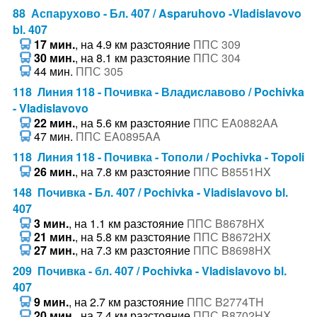
88 Аспарухово - Бл. 407 / Asparuhovo -Vladislavovo
bl. 407
17 мин.
, на 4.9 км разстояние
ППС 309
30 мин.
, на 8.1 км разстояние
ППС 304
44 мин.
ППС 305
118 Линия 118 - Почивка - Владиславово / Pochivka
- Vladislavovo
22 мин.
, на 5.6 км разстояние
ППС EA0882AA
47 мин.
ППС EA0895AA
118 Линия 118 - Почивка - Тополи / Pochivka - Topoli
26 мин.
, на 7.8 км разстояние
ППС B8551HX
148 Почивка - Бл. 407 / Pochivka - Vladislavovo bl.
407
3 мин.
, на 1.1 км разстояние
ППС B8678HX
21 мин.
, на 5.8 км разстояние
ППС B8672HX
27 мин.
, на 7.3 км разстояние
ППС B8698HX
209 Почивка - бл. 407 / Pochivka - Vladislavovo bl.
407
9 мин.
, на 2.7 км разстояние
ППС B2774TH
20 мин.
, на 7.4 км разстояние
ППС B8702HX