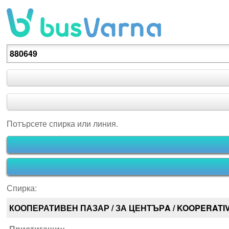
Потърсете спирка или линия.
Потърсете спирка или линия.
Спирка:
КООПЕРАТИВЕН ПАЗАР / ЗА ЦЕНТЪРA / KOOPERATI
Пристигащи::