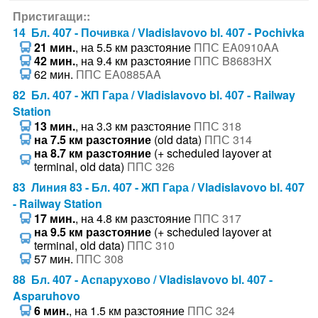
Пристигащи::
14 Бл. 407 - Почивка / Vladislavovo bl. 407 - Pochivka
21 мин.
, на 5.5 км разстояние
ППС EA0910AA
42 мин.
, на 9.4 км разстояние
ППС B8683HX
62 мин.
ППС EA0885AA
82 Бл. 407 - ЖП Гара / Vladislavovo bl. 407 - Railway
Station
13 мин.
, на 3.3 км разстояние
ППС 318
на 7.5 км разстояние
(old data)
ППС 314
на 8.7 км разстояние
(+ scheduled layover at
terminal, old data)
ППС 326
83 Линия 83 - Бл. 407 - ЖП Гара / Vladislavovo bl. 407
- Railway Station
17 мин.
, на 4.8 км разстояние
ППС 317
на 9.5 км разстояние
(+ scheduled layover at
terminal, old data)
ППС 310
57 мин.
ППС 308
88 Бл. 407 - Аспарухово / Vladislavovo bl. 407 -
Asparuhovo
6 мин.
, на 1.5 км разстояние
ППС 324