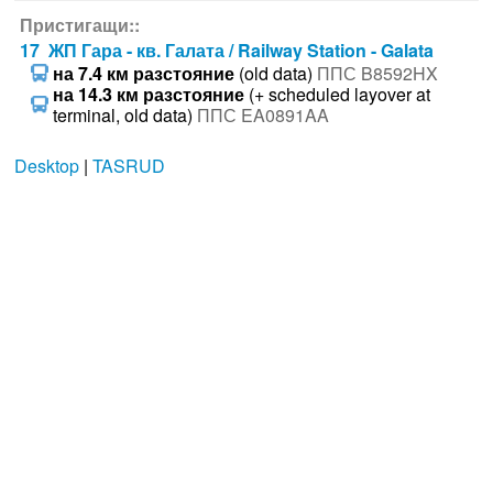
Пристигащи::
17 ЖП Гара - кв. Галата / Railway Station - Galata
на 7.4 км разстояние
(old data)
ППС B8592HX
на 14.3 км разстояние
(+ scheduled layover at
terminal, old data)
ППС EA0891AA
Desktop
|
TASRUD