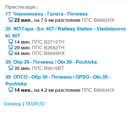
Пристигащи::
17 Черноморец - Галата - Почивка
23 мин.
, на 7.0 км разстояние
ППС B8662HX
20 ЖП Гара - Бл. 407 / Railway Station - Vladislavovo
bl. 407
14 мин.
ППС B2712TH
29 мин.
ППС B2682TH
44 мин.
ППС B8669HX
39 Обр 39 - Почивка / Obr.39 - Pochivka
35 мин.
ППС B9616BT
39 ОПСО - Обр 39 - Почивка / OPSO - Obr.39 -
Pochivka
14 мин.
, на 4.2 км разстояние
ППС B8664HX
Desktop
|
TASRUD