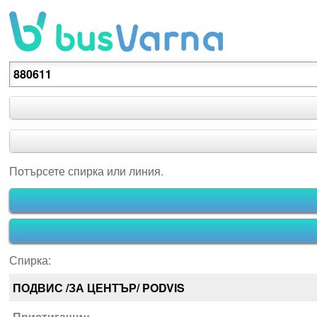
Потърсете спирка или линия.
Потърсете спирка или линия.
Спирка:
ПОДВИС /ЗА ЦЕНТЪР/ PODVIS
Пристигащи::