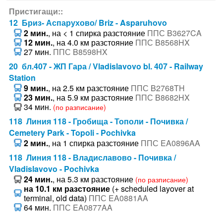
Пристигащи::
12 Бриз- Аспарухово/ Briz - Asparuhovo
2 мин.
, на < 1 спирка разстояние
ППС B3627CA
12 мин.
, на 4.0 км разстояние
ППС B8568HX
27 мин.
ППС B8598HX
20 бл.407 - ЖП Гара / Vladislavovo bl. 407 - Railway
Station
9 мин.
, на 2.5 км разстояние
ППС B2768TH
23 мин.
, на 5.9 км разстояние
ППС B8682HX
34 мин.
(по разписание)
118 Линия 118 - Гробища - Тополи - Почивка /
Cemetery Park - Topoli - Pochivka
2 мин.
, на 1 спирка разстояние
ППС EA0896AA
118 Линия 118 - Владиславово - Почивка /
Vladislavovo - Pochivka
24 мин.
, на 5.3 км разстояние
(по разписание)
на 10.1 км разстояние
(+ scheduled layover at
terminal, old data)
ППС EA0881AA
64 мин.
ППС EA0877AA