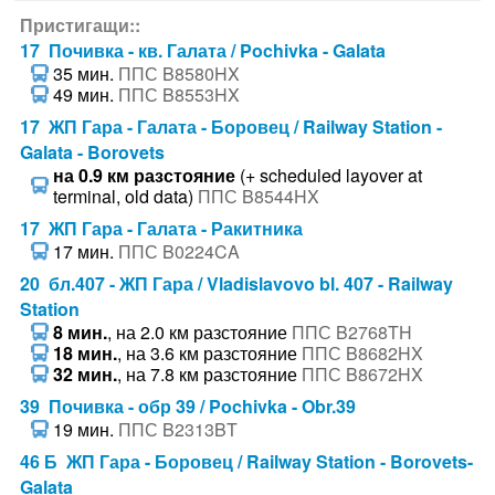
Пристигащи::
17 Почивка - кв. Галата / Pochivka - Galata
35 мин.
ППС B8580HX
49 мин.
ППС B8553HX
17 ЖП Гара - Галата - Боровец / Railway Station -
Galata - Borovets
на 0.9 км разстояние
(+ scheduled layover at
terminal, old data)
ППС B8544HX
17 ЖП Гара - Галата - Ракитника
17 мин.
ППС B0224CA
20 бл.407 - ЖП Гара / Vladislavovo bl. 407 - Railway
Station
8 мин.
, на 2.0 км разстояние
ППС B2768TH
18 мин.
, на 3.6 км разстояние
ППС B8682HX
32 мин.
, на 7.8 км разстояние
ППС B8672HX
39 Почивка - обр 39 / Pochivka - Obr.39
19 мин.
ППС B2313BT
46 Б ЖП Гара - Боровец / Railway Station - Borovets-
Galata