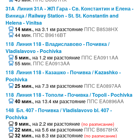
31A Линия 31А - ЖП Гара - Св. Константин и Елена -
Виница / Railway Station - St. St. Konstantin and
Helena - Vinitsa
14 мин.
, на 3.1 км разстояние
ППС B8538HX
44 мин.
ППС B9616BT
118 Линия 118 - Владиславово - Почивка /
Vladislavovo - Pochivka
5 мин.
, на 1.2 км разстояние
ППС EA0911AA
55 мин.
ППС EA0913AA
118 Линия 118 - Казашко - Почивка / Kazashko -
Pochivka
25 мин.
, на 7.3 км разстояние
ППС EA0897AA
118 Линия 118 - Тополи - Почивка / Topoli - Pochivka
40 мин.
, на 13.4 км разстояние
ППС EA0896AA
148 Бл. 407 - Почивка / Vladislavovo bl. 407 -
Pochivka
9 мин.
, на 2.2 км разстояние
(по разписание)
22 мин.
, на 5.6 км разстояние
ППС B8678HX
32 мин.
, на 8.3 км разстояние
(по разписание)