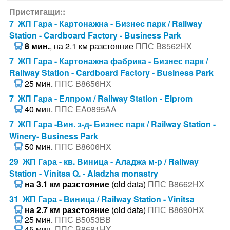
Пристигащи::
7 ЖП Гара - Картонажна - Бизнес парк / Railway
Station - Cardboard Factory - Business Park
8 мин.
, на 2.1 км разстояние
ППС B8562HX
7 ЖП Гара - Картонажна фабрика - Бизнес парк /
Railway Station - Cardboard Factory - Business Park
25 мин.
ППС B8656HX
7 ЖП Гара - Елпром / Railway Station - Elprom
40 мин.
ППС EA0895AA
7 ЖП Гара -Вин. з-д- Бизнес парк / Railway Station -
Winery- Business Park
50 мин.
ППС B8606HX
29 ЖП Гара - кв. Виница - Аладжа м-р / Railway
Station - Vinitsa Q. - Aladzha monastry
на 3.1 км разстояние
(old data)
ППС B8662HX
31 ЖП Гара - Виница / Railway Station - Vinitsa
на 2.7 км разстояние
(old data)
ППС B8690HX
25 мин.
ППС B5053BB
45 мин.
ППС B8681HX