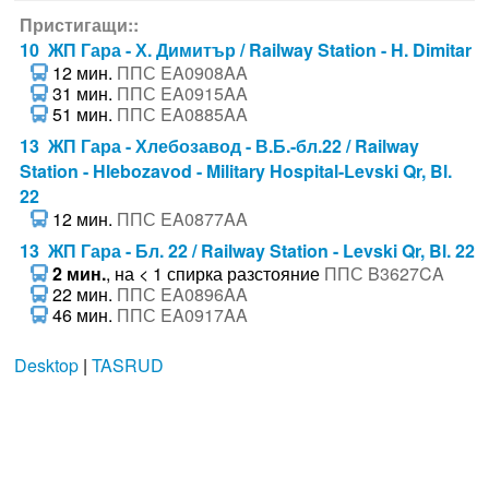
Пристигащи::
10 ЖП Гара - Х. Димитър / Railway Station - H. Dimitar
12 мин.
ППС EA0908AA
31 мин.
ППС EA0915AA
51 мин.
ППС EA0885AA
13 ЖП Гара - Хлебозавод - В.Б.-бл.22 / Railway
Station - Hlebozavod - Military Hospital-Levski Qr, Bl.
22
12 мин.
ППС EA0877AA
13 ЖП Гара - Бл. 22 / Railway Station - Levski Qr, Bl. 22
2 мин.
, на < 1 спирка разстояние
ППС B3627CA
22 мин.
ППС EA0896AA
46 мин.
ППС EA0917AA
Desktop
|
TASRUD