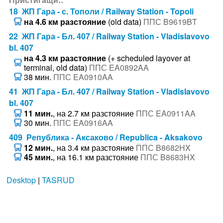
18 ЖП Гара - с. Тополи / Railway Station - Topoli
на 4.6 км разстояние
(old data)
ППС B9619BT
22 ЖП Гара - Бл. 407 / Railway Station - Vladislavovo
bl. 407
на 4.3 км разстояние
(+ scheduled layover at
terminal, old data)
ППС EA0892AA
38 мин.
ППС EA0910AA
41 ЖП Гара - Бл. 407 / Railway Station - Vladislavovo
bl. 407
11 мин.
, на 2.7 км разстояние
ППС EA0911AA
30 мин.
ППС EA0916AA
409 Република - Аксаково / Republica - Aksakovo
12 мин.
, на 3.4 км разстояние
ППС B8682HX
45 мин.
, на 16.1 км разстояние
ППС B8683HX
Desktop
|
TASRUD