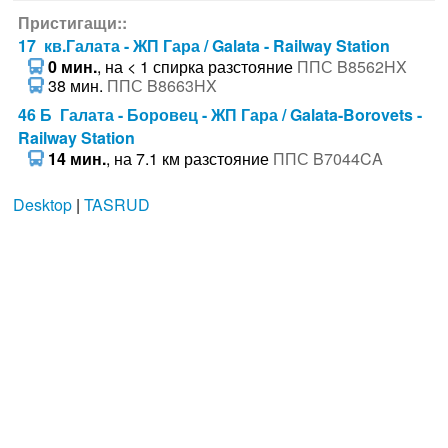
Пристигащи::
17 кв.Галата - ЖП Гара / Galata - Railway Station
0 мин.
, на < 1 спирка разстояние
ППС B8562HX
38 мин.
ППС B8663HX
46 Б Галата - Боровец - ЖП Гара / Galata-Borovets -
Railway Station
14 мин.
, на 7.1 км разстояние
ППС B7044CA
Desktop
|
TASRUD