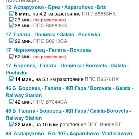
12 Аспарухово - Бриз / Asparuhovo -Briz
8 мин.
, на 4.2 км разстояние
ППС B8553HX
23 мин.
(по разписание)
38 мин.
ППС B8560HX
17 Галата - Почивка / Galata - Pochivka
29 мин.
ППС B0210CA
17 Черноморец - Галата - Почивка
62 мин.
(по разписание)
17 Боровец - Галата - Почивка / Borovets - Galata -
Pochivka
14 мин.
, на 5.1 км разстояние
ППС B8570HX
46 Б Боровец - Галата - ЖП Гара / Borovets - Galata -
Railway Station
42 мин.
ППС B7044CA
46 Б Галата - Боровец - ЖП Гара / Galata-Borovets -
Railway Station
22 мин.
, на 10.5 км разстояние
ППС B9609BT
88 Аспарухово - Бл. 407 / Asparuhovo -Vladislavovo