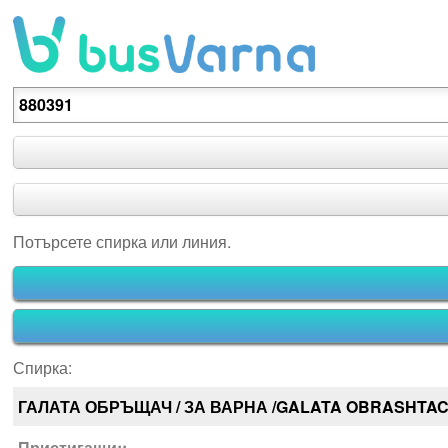
Потърсете спирка или линия.
Потърсете спирка или линия.
Спирка:
ГАЛАТА ОБРЪЩАЧ / ЗА ВАРНА /GALATA OBRASHTA
Пристигащи::