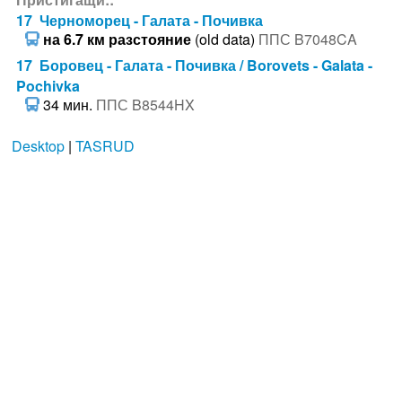
17 Черноморец - Галата - Почивка
на 6.7 км разстояние
(old data)
ППС B7048CA
17 Боровец - Галата - Почивка / Borovets - Galata -
Pochivka
34 мин.
ППС B8544HX
Desktop
|
TASRUD