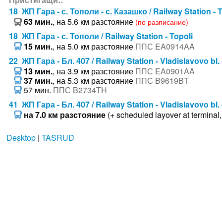
18 ЖП Гара - с. Тополи - с. Казашко / Railway Station - 
63 мин.
, на 5.6 км разстояние
(по разписание)
18 ЖП Гара - с. Тополи / Railway Station - Topoli
15 мин.
, на 5.0 км разстояние
ППС EA0914AA
22 ЖП Гара - Бл. 407 / Railway Station - Vladislavovo bl.
13 мин.
, на 3.9 км разстояние
ППС EA0901AA
37 мин.
, на 5.3 км разстояние
ППС B9619BT
57 мин.
ППС B2734TH
41 ЖП Гара - Бл. 407 / Railway Station - Vladislavovo bl.
на 7.0 км разстояние
(+ scheduled layover at terminal,
Desktop
|
TASRUD