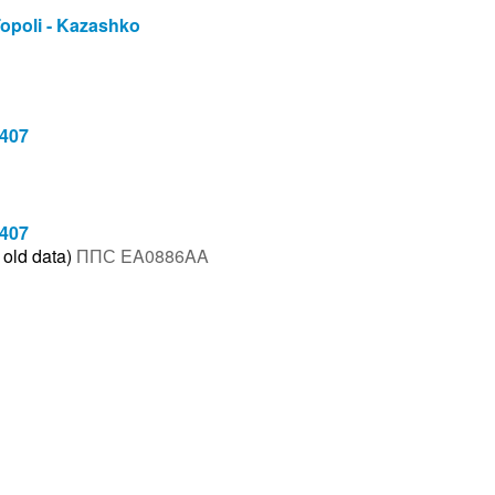
Topoli - Kazashko
 407
 407
 old data)
ППС EA0886AA