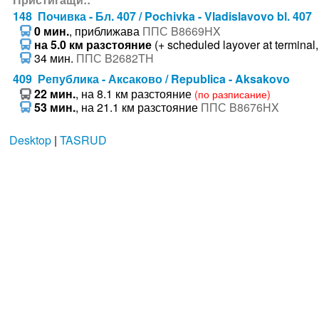
148 Почивка - Бл. 407 / Pochivka - Vladislavovo bl. 407
0 мин.
, приближава
ППС B8669HX
на 5.0 км разстояние
(+ scheduled layover at terminal,
34 мин.
ППС B2682TH
409 Република - Аксаково / Republica - Aksakovo
22 мин.
, на 8.1 км разстояние
(по разписание)
53 мин.
, на 21.1 км разстояние
ППС B8676HX
Desktop
|
TASRUD