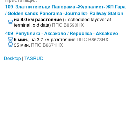
109 Златни пясъци Панорама -Журналист- ЖП Гара
/ Golden sands Panorama -Journalist- Railway Station
на 8.0 км разстояние
(+ scheduled layover at
terminal, old data)
ППС B8590HX
409 Република - Аксаково / Republica - Aksakovo
6 мин.
, на 3.7 км разстояние
ППС B8673HX
35 мин.
ППС B8671HX
Desktop
|
TASRUD