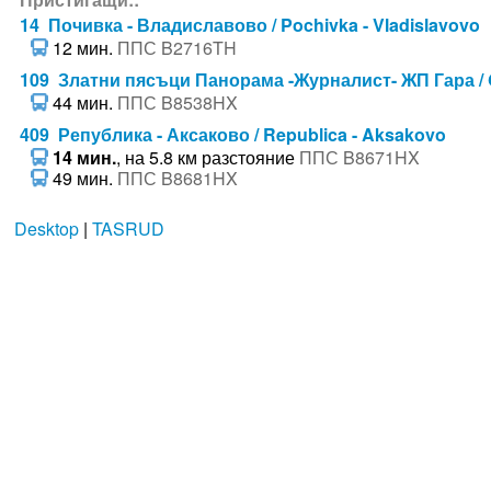
14 Почивка - Владиславово / Pochivka - Vladislavovo
12 мин.
ППС B2716TH
109 Златни пясъци Панорама -Журналист- ЖП Гара / Go
44 мин.
ППС B8538HX
409 Република - Аксаково / Republica - Aksakovo
14 мин.
, на 5.8 км разстояние
ППС B8671HX
49 мин.
ППС B8681HX
Desktop
|
TASRUD