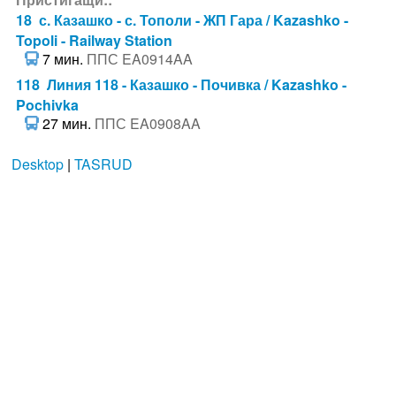
18 с. Казашко - с. Тополи - ЖП Гара / Kazashko -
Topoli - Railway Station
7 мин.
ППС EA0914AA
118 Линия 118 - Казашко - Почивка / Kazashko -
Pochivka
27 мин.
ППС EA0908AA
Desktop
|
TASRUD