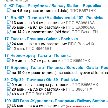
9 ЖП Гара - Република / Railway Station - Republica
на 4.5 км разстояние
(old data)
ППС B8571HX
14 Бл. 407 - Почивка / Vladislavovo bl. 407 - Pochivka
13 мин.
, на 3.4 км разстояние
ППС EA0881AA
35 мин.
, на 9.1 км разстояние
ППС EA0906AA
на 14.2 км разстояние
(old data)
ППС B2680TH
17 Галата - Почивка / Galata - Pochivka
24 мин.
, на 10.1 км разстояние
ППС B8562HX
42 мин.
ППС B9606BT
17 Черноморец - Галата - Почивка
9 мин.
, на 2.7 км разстояние
ППС B8599HX
17 Боровец - Галата - Почивка / Borovets - Galata - Po
на 19.0 км разстояние
(+ scheduled layover at terminal
39 Обр 39 - Почивка / Obr.39 - Pochivka
0 мин.
, на < 1 спирка разстояние
ППС B8568HX
20 мин.
, на 7.5 км разстояние
ППС B8664HX
48 мин.
ППС B9616BT
109 ЖП Гара -Журналист- Панорама / Railway Station -
46 мин.
, на 4.4 км разстояние
(по разписание)