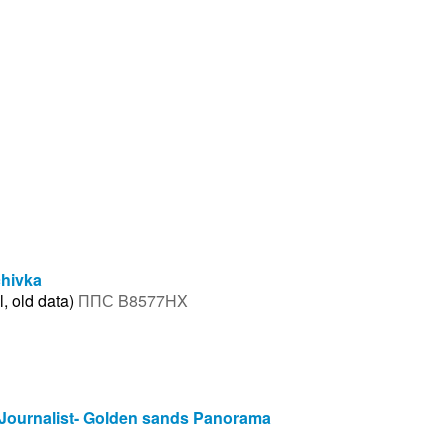
chivka
, old data)
ППС B8577HX
Journalist- Golden sands Panorama