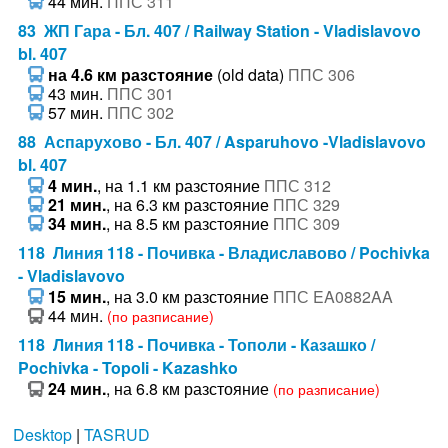
44 мин.
ППС 311
83 ЖП Гара - Бл. 407 / Railway Station - Vladislavovo
bl. 407
на 4.6 км разстояние
(old data)
ППС 306
43 мин.
ППС 301
57 мин.
ППС 302
88 Аспарухово - Бл. 407 / Asparuhovo -Vladislavovo
bl. 407
4 мин.
, на 1.1 км разстояние
ППС 312
21 мин.
, на 6.3 км разстояние
ППС 329
34 мин.
, на 8.5 км разстояние
ППС 309
118 Линия 118 - Почивка - Владиславово / Pochivka
- Vladislavovo
15 мин.
, на 3.0 км разстояние
ППС EA0882AA
44 мин.
(по разписание)
118 Линия 118 - Почивка - Тополи - Казашко /
Pochivka - Topoli - Kazashko
24 мин.
, на 6.8 км разстояние
(по разписание)
Desktop
|
TASRUD