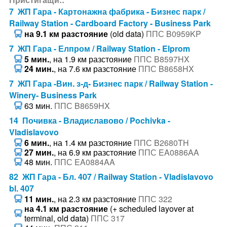
7 ЖП Гара - Картонажна фабрика - Бизнес парк /
Railway Station - Cardboard Factory - Business Park
на 9.1 км разстояние
(old data)
ППС B0959KP
7 ЖП Гара - Елпром / Railway Station - Elprom
5 мин.
, на 1.9 км разстояние
ППС B8597HX
24 мин.
, на 7.6 км разстояние
ППС B8658HX
7 ЖП Гара -Вин. з-д- Бизнес парк / Railway Station -
Winery- Business Park
63 мин.
ППС B8659HX
14 Почивка - Владиславово / Pochivka -
Vladislavovo
6 мин.
, на 1.4 км разстояние
ППС B2680TH
27 мин.
, на 6.9 км разстояние
ППС EA0886AA
48 мин.
ППС EA0884AA
82 ЖП Гара - Бл. 407 / Railway Station - Vladislavovo
bl. 407
11 мин.
, на 2.3 км разстояние
ППС 322
на 4.1 км разстояние
(+ scheduled layover at
terminal, old data)
ППС 317