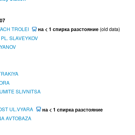
407
TACH TROLEI
на < 1 спирка разстояние
(old data)
 PL. SLAVEYKOV
LYANOV
TRAKIYA
TORA
UMITE SLIVNITSA
OST UL.VYARA
на < 1 спирка разстояние
NA AVTOBAZA