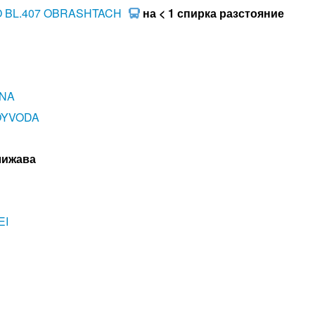
O BL.407 OBRASHTACH
на < 1 спирка разстояние
ONA
VOYVODA
лижава
EI