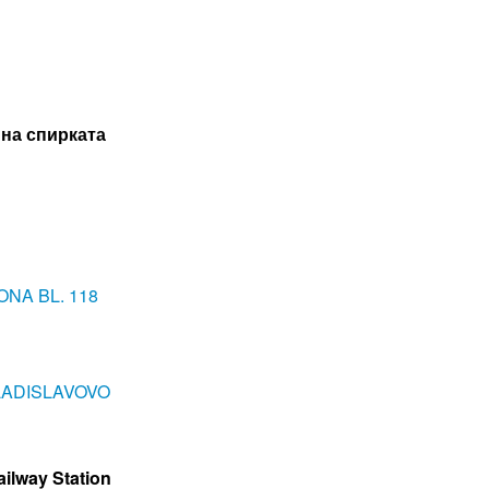
на спирката
ONA BL. 118
VLADISLAVOVO
ailway Station