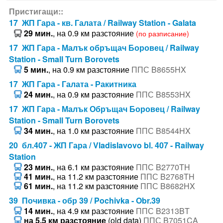
Пристигащи::
17 ЖП Гара - кв. Галата / Railway Station - Galata
29 мин.
, на 0.9 км разстояние
(по разписание)
17 ЖП Гара - Малък обръщач Боровец / Railway
Station - Small Turn Borovets
5 мин.
, на 0.9 км разстояние
ППС B8655HX
17 ЖП Гара - Галата - Ракитника
24 мин.
, на 0.9 км разстояние
ППС B8553HX
17 ЖП Гара - Малък Обръщач Боровец / Railway
Station - Small Turn Borovets
34 мин.
, на 1.0 км разстояние
ППС B8544HX
20 бл.407 - ЖП Гара / Vladislavovo bl. 407 - Railway
Station
23 мин.
, на 6.1 км разстояние
ППС B2770TH
41 мин.
, на 11.2 км разстояние
ППС B2768TH
61 мин.
, на 11.2 км разстояние
ППС B8682HX
39 Почивка - обр 39 / Pochivka - Obr.39
14 мин.
, на 4.9 км разстояние
ППС B2313BT
на 5.5 км разстояние
(old data)
ППС B7051CA