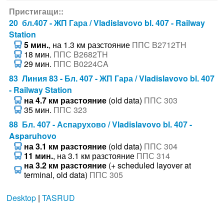
Пристигащи::
20 бл.407 - ЖП Гара / Vladislavovo bl. 407 - Railway
Station
5 мин.
, на 1.3 км разстояние
ППС B2712TH
18 мин.
ППС B2682TH
29 мин.
ППС B0224CA
83 Линия 83 - Бл. 407 - ЖП Гара / Vladislavovo bl. 407
- Railway Station
на 4.7 км разстояние
(old data)
ППС 303
35 мин.
ППС 323
88 Бл. 407 - Аспарухово / Vladislavovo bl. 407 -
Asparuhovo
на 3.1 км разстояние
(old data)
ППС 304
11 мин.
, на 3.1 км разстояние
ППС 314
на 3.2 км разстояние
(+ scheduled layover at
terminal, old data)
ППС 305
Desktop
|
TASRUD