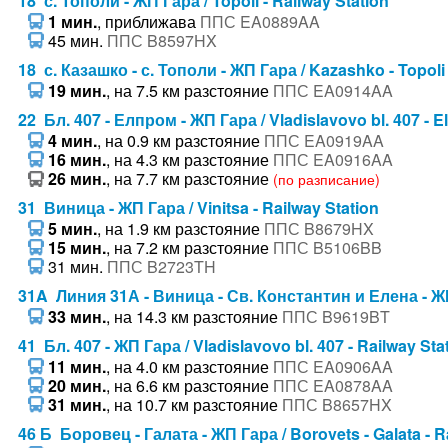
18 с. Тополи - ЖП Гара / Topoli - Railway Station
1 мин.
, приближава
ППС EA0889AA
45 мин.
ППС B8597HX
18 с. Казашко - с. Тополи - ЖП Гара / Kazashko - Topoli 
19 мин.
, на 7.5 км разстояние
ППС EA0914AA
22 Бл. 407 - Елпром - ЖП Гара / Vladislavovo bl. 407 - E
4 мин.
, на 0.9 км разстояние
ППС EA0919AA
16 мин.
, на 4.3 км разстояние
ППС EA0916AA
26 мин.
, на 7.7 км разстояние
(по разписание)
31 Виница - ЖП Гара / Vinitsa - Railway Station
5 мин.
, на 1.9 км разстояние
ППС B8679HX
15 мин.
, на 7.2 км разстояние
ППС B5106BB
31 мин.
ППС B2723TH
31A Линия 31А - Виница - Св. Константин и Елена - ЖП Га
33 мин.
, на 14.3 км разстояние
ППС B9619BT
41 Бл. 407 - ЖП Гара / Vladislavovo bl. 407 - Railway Sta
11 мин.
, на 4.0 км разстояние
ППС EA0906AA
20 мин.
, на 6.6 км разстояние
ППС EA0878AA
31 мин.
, на 10.7 км разстояние
ППС B8657HX
46 Б Боровец - Галата - ЖП Гара / Borovets - Galata - R