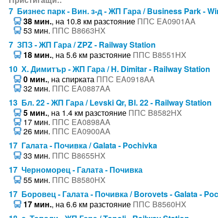
7 Бизнес парк - Вин. з-д - ЖП Гара / Business Park - Win
38 мин.
, на 10.8 км разстояние
ППС EA0901AA
53 мин.
ППС B8663HX
7 ЗПЗ - ЖП Гара / ZPZ - Railway Station
18 мин.
, на 5.6 км разстояние
ППС B8551HX
10 Х. Димитър - ЖП Гара / H. Dimitar - Railway Station
0 мин.
, на спирката
ППС EA0918AA
32 мин.
ППС EA0887AA
13 Бл. 22 - ЖП Гара / Levski Qr, Bl. 22 - Railway Station
5 мин.
, на 1.4 км разстояние
ППС B8582HX
17 мин.
ППС EA0898AA
26 мин.
ППС EA0900AA
17 Галата - Почивка / Galata - Pochivka
33 мин.
ППС B8655HX
17 Черноморец - Галата - Почивка
55 мин.
ППС B8580HX
17 Боровец - Галата - Почивка / Borovets - Galata - Po
17 мин.
, на 6.6 км разстояние
ППС B8560HX