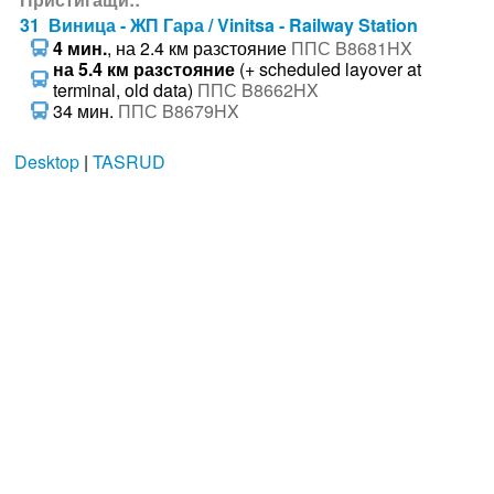
31 Виница - ЖП Гара / Vinitsa - Railway Station
4 мин.
, на 2.4 км разстояние
ППС B8681HX
на 5.4 км разстояние
(+ scheduled layover at
terminal, old data)
ППС B8662HX
34 мин.
ППС B8679HX
Desktop
|
TASRUD