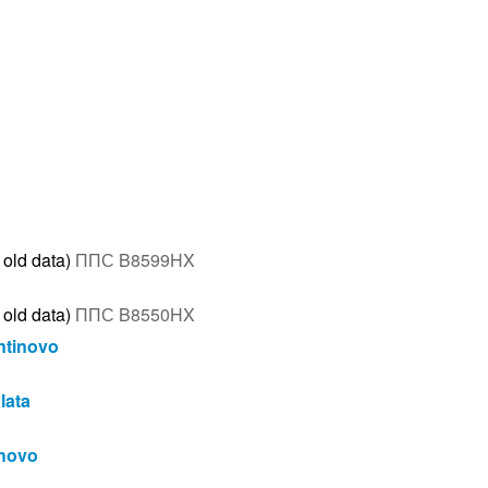
 old data)
ППС B8599HX
 old data)
ППС B8550HX
ntinovo
lata
uhovo