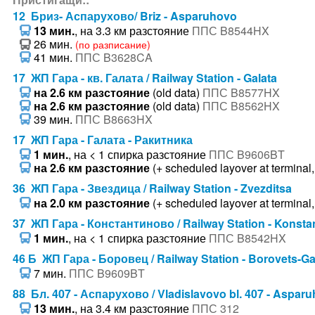
12 Бриз- Аспарухово/ Briz - Asparuhovo
13 мин.
, на 3.3 км разстояние
ППС B8544HX
26 мин.
(по разписание)
41 мин.
ППС B3628CA
17 ЖП Гара - кв. Галата / Railway Station - Galata
на 2.6 км разстояние
(old data)
ППС B8577HX
на 2.6 км разстояние
(old data)
ППС B8562HX
39 мин.
ППС B8663HX
17 ЖП Гара - Галата - Ракитника
1 мин.
, на < 1 спирка разстояние
ППС B9606BT
на 2.6 км разстояние
(+ scheduled layover at terminal,
36 ЖП Гара - Звездица / Railway Station - Zvezditsa
на 2.0 км разстояние
(+ scheduled layover at terminal,
37 ЖП Гара - Константиново / Railway Station - Konsta
1 мин.
, на < 1 спирка разстояние
ППС B8542HX
46 Б ЖП Гара - Боровец / Railway Station - Borovets-Ga
7 мин.
ППС B9609BT
88 Бл. 407 - Аспарухово / Vladislavovo bl. 407 - Aspar
13 мин.
, на 3.4 км разстояние
ППС 312