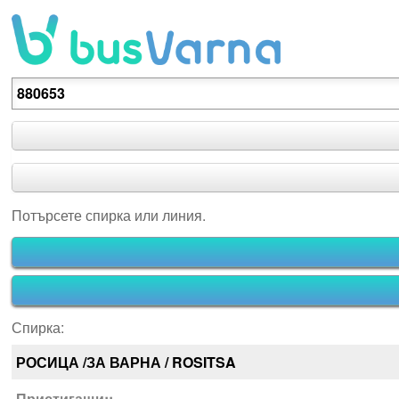
Потърсете спирка или линия.
Потърсете спирка или линия.
Спирка:
РОСИЦА /ЗА ВАРНА / ROSITSA
Пристигащи::