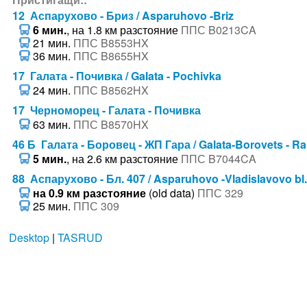
12 Аспарухово - Бриз / Asparuhovo -Briz
6 мин.
, на 1.8 км разстояние
ППС B0213CA
21 мин.
ППС B8553HX
36 мин.
ППС B8655HX
17 Галата - Почивка / Galata - Pochivka
24 мин.
ППС B8562HX
17 Черноморец - Галата - Почивка
63 мин.
ППС B8570HX
46 Б Галата - Боровец - ЖП Гара / Galata-Borovets - Ra
5 мин.
, на 2.6 км разстояние
ППС B7044CA
88 Аспарухово - Бл. 407 / Asparuhovo -Vladislavovo bl.
на 0.9 км разстояние
(old data)
ППС 329
25 мин.
ППС 309
Desktop
|
TASRUD