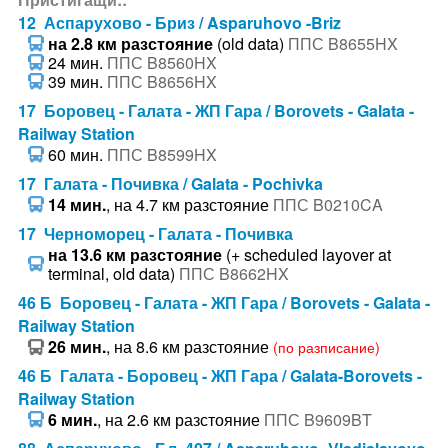
12 Аспарухово - Бриз / Asparuhovo -Briz
на 2.8 км разстояние
(old data)
ППС B8655HX
24 мин.
ППС B8560HX
39 мин.
ППС B8656HX
17 Боровец - Галата - ЖП Гара / Borovets - Galata -
Railway Station
60 мин.
ППС B8599HX
17 Галата - Почивка / Galata - Pochivka
14 мин.
, на 4.7 км разстояние
ППС B0210CA
17 Черноморец - Галата - Почивка
на 13.6 км разстояние
(+ scheduled layover at
terminal, old data)
ППС B8662HX
46 Б Боровец - Галата - ЖП Гара / Borovets - Galata -
Railway Station
26 мин.
, на 8.6 км разстояние
(по разписание)
46 Б Галата - Боровец - ЖП Гара / Galata-Borovets -
Railway Station
6 мин.
, на 2.6 км разстояние
ППС B9609BT